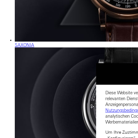
SAXONIA
Diese Website ve
relevanten Diens
Anzeigenpersonal
Nutzungsbeding
analytischen Coo
Werbematerialie
Um Ihre Zustimmu