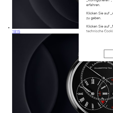
„Konfigurieren“,
erfahren.
Klicken Sie auf 
zu geben.
Klicken Sie auf 
technische Cook
1815