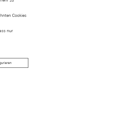
mehr zu
ähnten Cookies
ass nur
gurieren