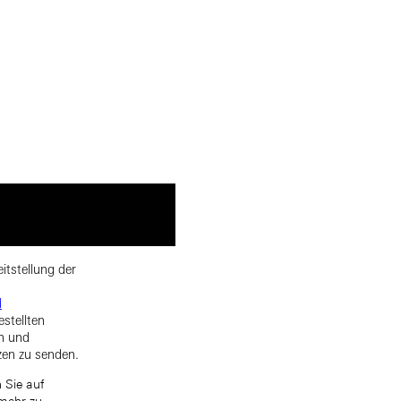
itstellung der
d
estellten
rn und
zen zu senden.
 Sie auf