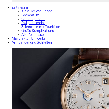
Zeitmesser
Klassiker von Lange
Großdatum
Chronographen
Ewige Kalender
Zeitmesser mit Tourbillon
Große Komplikationen
Alle Zeitmesser
Manufaktur-Uhrwerke
Armbänder und Schließen