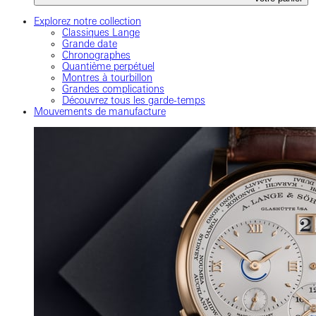
Explorez notre collection
Classiques Lange
Grande date
Chronographes
Quantième perpétuel
Montres à tourbillon
Grandes complications
Découvrez tous les garde-temps
Mouvements de manufacture