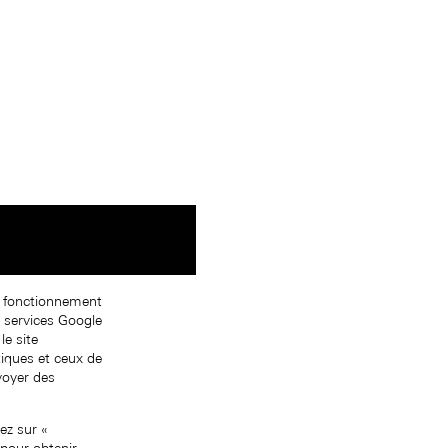
on fonctionnement
s services Google
le site
tiques et ceux de
nvoyer des
ez sur «