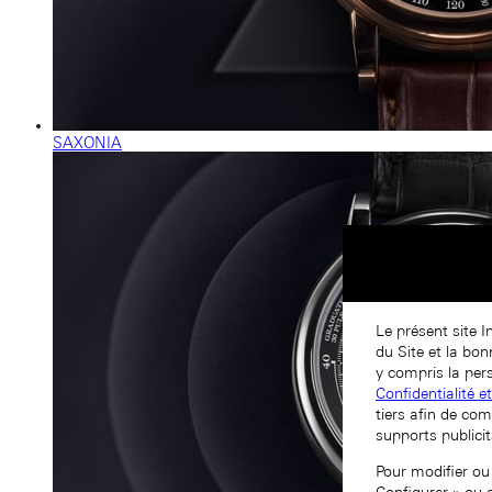
SAXONIA
Le présent site I
du Site et la bo
y compris la pers
Confidentialité e
tiers afin de com
supports publicit
Pour modifier ou