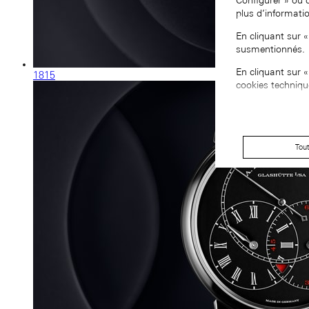
Configurer » ou 
plus d’informati
En cliquant sur 
susmentionnés.
En cliquant sur 
1815
cookies techniqu
Tou