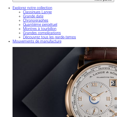
Explorez notre collection
Classiques Lange
Grande date
Chronographes
Quantième perpétuel
Montres à tourbillon
Grandes complications
Découvrez tous les garde-temps
Mouvements de manufacture