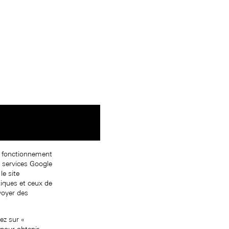
on fonctionnement
s services Google
le site
tiques et ceux de
nvoyer des
ez sur «