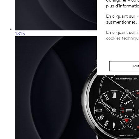
Configurer » ou 
plus d’informati
En cliquant sur 
susmentionnés.
En cliquant sur 
1815
cookies techniqu
Tou