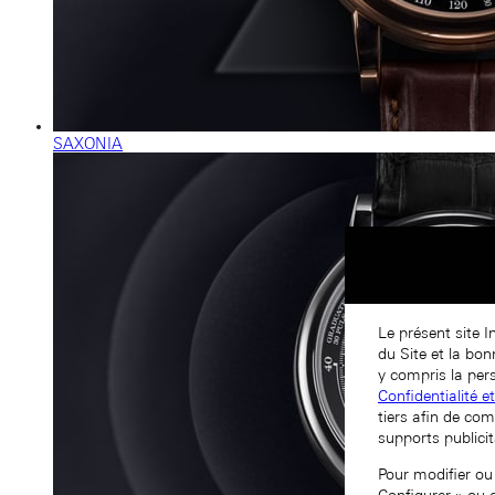
SAXONIA
Le présent site I
du Site et la bo
y compris la pers
Confidentialité e
tiers afin de com
supports publicit
Pour modifier ou