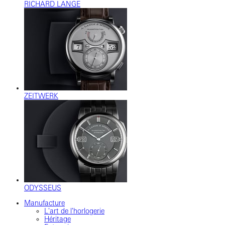
RICHARD LANGE
ZEITWERK
ODYSSEUS
Manufacture
L'art de l'horlogerie
Héritage