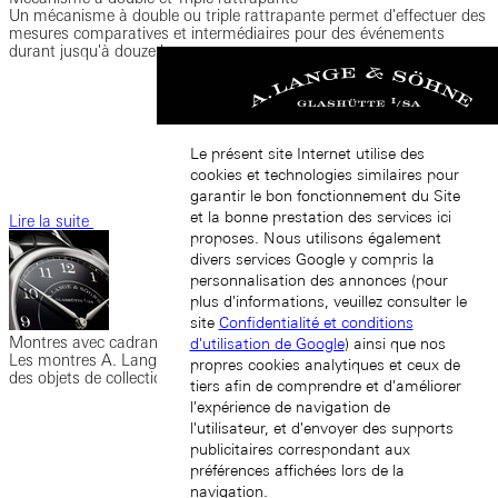
Un mécanisme à double ou triple rattrapante permet d'effectuer des
mesures comparatives et intermédiaires pour des événements
durant jusqu'à douze heures.
Le présent site Internet utilise des
cookies et technologies similaires pour
garantir le bon fonctionnement du Site
et la bonne prestation des services ici
Lire la suite
proposes. Nous utilisons également
divers services Google y compris la
personnalisation des annonces (pour
plus d'informations, veuillez consulter le
site
Confidentialité et conditions
Montres avec cadran en émail
d'utilisation de Google
) ainsi que nos
Les montres A. Lange & Söhne dotées de cadrans en émail sont
propres cookies analytiques et ceux de
des objets de collection rares.
tiers afin de comprendre et d'améliorer
l'expérience de navigation de
l'utilisateur, et d'envoyer des supports
publicitaires correspondant aux
préférences affichées lors de la
navigation.