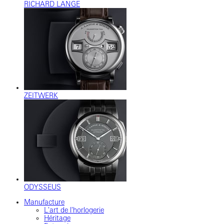
RICHARD LANGE
ZEITWERK
ODYSSEUS
Manufacture
L'art de l'horlogerie
Héritage