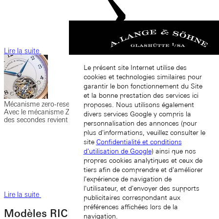
Lire la suite
Le présent site Internet utilise des
cookies et technologies similaires pour
garantir le bon fonctionnement du Site
et la bonne prestation des services ici
Mécanisme zero-reset
proposes. Nous utilisons également
Avec le mécanisme ZERO-RESET, le mouvement s'arrête et l'aiguille
divers services Google y compris la
des secondes revient à zéro dès que la couronne est tirée.
personnalisation des annonces (pour
plus d'informations, veuillez consulter le
site
Confidentialité et conditions
d'utilisation de Google
) ainsi que nos
propres cookies analytiques et ceux de
tiers afin de comprendre et d'améliorer
l'expérience de navigation de
l'utilisateur, et d'envoyer des supports
Lire la suite
publicitaires correspondant aux
préférences affichées lors de la
Modèles RICHARD LANGE
navigation.