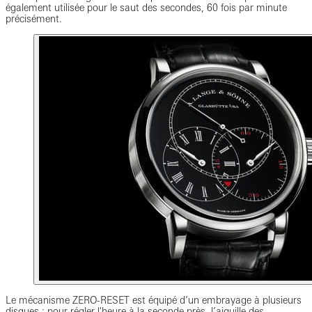
également utilisée pour le saut des secondes, 60 fois par minute
précisément.
Le mécanisme ZERO-RESET est équipé d’un embrayage à plusieurs
disques : pour régler l'heure à la seconde près, l’aiguille des