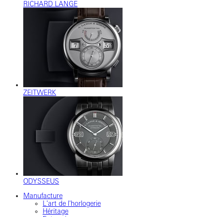
RICHARD LANGE
ZEITWERK
ODYSSEUS
Manufacture
L'art de l'horlogerie
Héritage