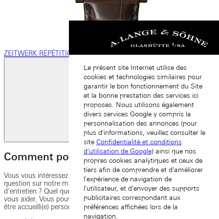
ZEITWERK RÉPÉTITION MINUTES
Le présent site Internet utilise des
cookies et technologies similaires pour
garantir le bon fonctionnement du Site
et la bonne prestation des services ici
proposes. Nous utilisons également
divers services Google y compris la
personnalisation des annonces (pour
Diapositive
plus d'informations, veuillez consulter le
suivante
site
Confidentialité et conditions
d'utilisation de Google
) ainsi que nos
Comment pouvons-nous vous aider ?
propres cookies analytiques et ceux de
tiers afin de comprendre et d'améliorer
Vous vous intéressez à l’un de nos modèles ? Vous avez une
l'expérience de navigation de
question sur notre manufacture ? Vous souhaitez faire une demande
l'utilisateur, et d'envoyer des supports
d’entretien ? Quel que soit votre besoin, nous serons heureux de
publicitaires correspondant aux
vous aider. Vous pouvez nous joindre par téléphone et e-mail, ou
être accueilli(e) personnellement dans l’une de nos boutiques.
préférences affichées lors de la
navigation.