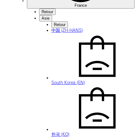
France
Retour
Asie
Retour
中国 (ZH-HANS)
South Korea (EN)
한국 (KO)