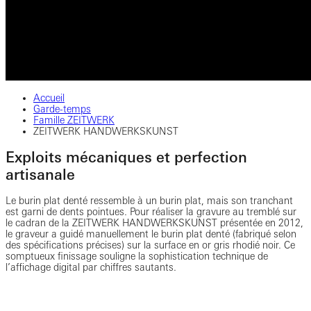
Accueil
Garde-temps
Famille ZEITWERK
ZEITWERK HANDWERKSKUNST
Exploits mécaniques et perfection
artisanale
Le burin plat denté ressemble à un burin plat, mais son tranchant
est garni de dents pointues. Pour réaliser la gravure au tremblé sur
le cadran de la ZEITWERK HANDWERKSKUNST présentée en 2012,
le graveur a guidé manuellement le burin plat denté (fabriqué selon
des spécifications précises) sur la surface en or gris rhodié noir. Ce
somptueux finissage souligne la sophistication technique de
l’affichage digital par chiffres sautants.