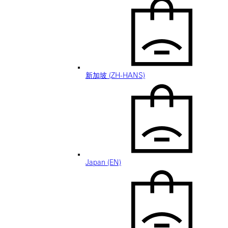
新加坡 (ZH-HANS)
Japan (EN)