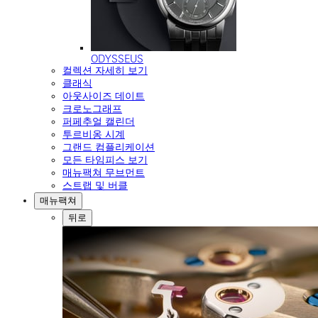
ODYSSEUS
컬렉션 자세히 보기
클래식
아웃사이즈 데이트
크로노그래프
퍼페추얼 캘린더
투르비옹 시계
그랜드 컴플리케이션
모든 타임피스 보기
매뉴팩쳐 무브먼트
스트랩 및 버클
매뉴팩쳐
뒤로