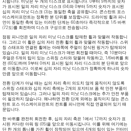
시됩니다. 미닛은 두 개의 디스크로 표시됩니다. 0부터 9까지의 숫자
가 표시된 일의 자리 미닛 디스크 (04)와 0부터 5까지 숫자가 표시된
십의 자리 미닛 디스크 (3)는 동일한 축을 공유합니다. 콘스탄트 포스
이스케이프먼트는 정확한 분 단위를 보장합니다. 드라이빙 휠과 피니
언이 동일한 축에 있는 이러한 단계는 60초마다 즉각적으로 1/5 바퀴
(72도)를 회전하며 디스크 구성으로 전송됩니다.
점핑 피니언은 일의 자리 미닛 디스크를 탑재한 휠과 맞물려 작동합니
다. 그리고 이 휠은 십의 자리 전환 휠의 휠과 맞물려 작동합니다. 스위
칭 스태프와 연결된 휠에는 아래쪽에 주얼이 장식된 핑거가 탑재되어
있습니다. 일의 자리 미닛 디스크가 매번 회전할 때마다, 즉 10분마다
주얼은 6개의 팁이 있는 스위칭 스타와 맞물려 작동하고, 1/6바퀴를 회
전 (60도)하며 9부터 0까지 표시된 일의 자리 디스크의 분 단위로 앞으
로 이동합니다. 이로써 십의 자리 미닛 디스크가 정확하게 하나의 숫자
만큼 앞으로 이동합니다.
전환 단계가 아닐 때는 십의 자리 축이 의도치 않게 움직이지 않도록
스위칭 스태프와 십의 자리 축에는 2개의 포지티브 폼 락 안전 부품이
탑재되어 있습니다. 그러나 일의 자리 미닛 디스크에는 추가 안전 부품
이 필요하지 않습니다. 왜냐하면 전환 단계 외에는 움직이지 않는 콘스
탄트 포스 이스케이프먼트의 컨트롤 피니언에 직접 연결되어 있기 때
문입니다.
한 바퀴를 완전히 회전한 후, 십의 자리 축은 1에서 12까지 숫자가 표
시된 커다란 아워 링 (05)을 앞으로 이동시킵니다. 이를 위해 여기에는
단 한 개의 톱니를 가진 휠이 장착되어 있으며 4개의 팁이 있는 인터미