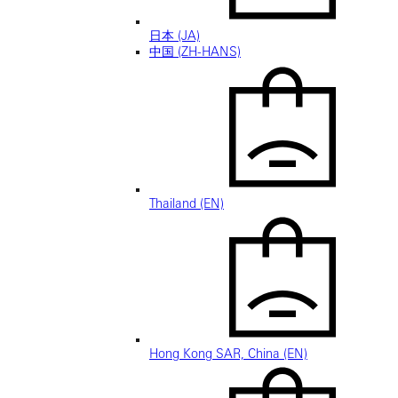
日本 (JA)
中国 (ZH-HANS)
Thailand (EN)
Hong Kong SAR, China (EN)