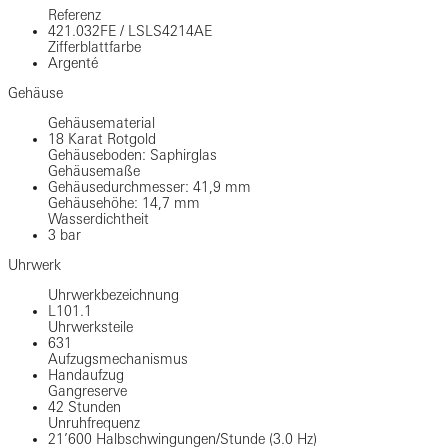
Referenz
421.032FE
/
LSLS4214AE
Zifferblattfarbe
Argenté
Gehäuse
Gehäusematerial
18 Karat Rotgold
Gehäuseboden: Saphirglas
Gehäusemaße
Gehäusedurchmesser: 41,9 mm
Gehäusehöhe: 14,7 mm
Wasserdichtheit
3 bar
Uhrwerk
Uhrwerkbezeichnung
L101.1
Uhrwerksteile
631
Aufzugsmechanismus
Handaufzug
Gangreserve
42 Stunden
Unruhfrequenz
21’600 Halbschwingungen/Stunde (3.0 Hz)