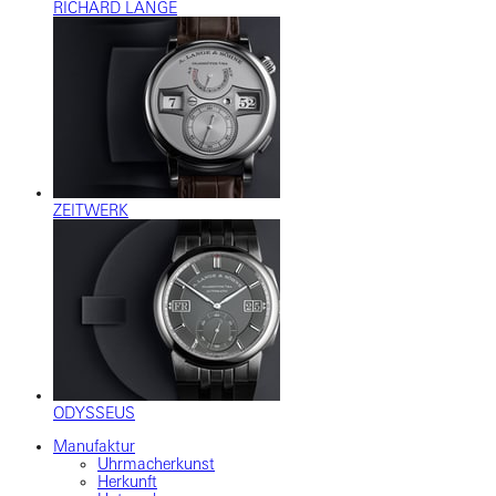
RICHARD LANGE
ZEITWERK
ODYSSEUS
Manufaktur
Uhrmacherkunst
Herkunft