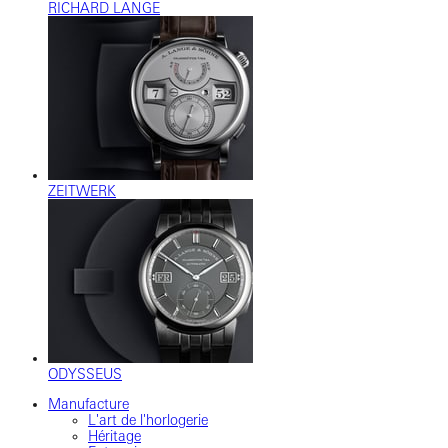
RICHARD LANGE
ZEITWERK
ODYSSEUS
Manufacture
L'art de l'horlogerie
Héritage