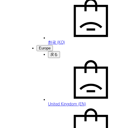
한국 (KO)
Europe
戻る
United Kingdom (EN)