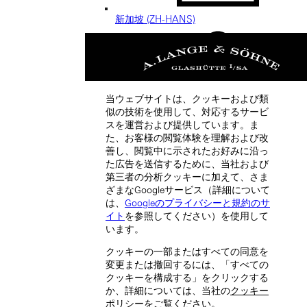
新加坡 (ZH-HANS)
当ウェブサイトは、クッキーおよび類
似の技術を使用して、対応するサービ
スを運営および提供しています。ま
Thailand (EN)
た、お客様の閲覧体験を理解および改
中国 (ZH-HANS)
善し、閲覧中に示されたお好みに沿っ
Taiwan, China (EN)
た広告を送信するために、当社および
中國台灣 (ZH-HANT)
第三者の分析クッキーに加えて、さま
Macau SAR, China (EN)
ざまなGoogleサービス（詳細について
中国澳门特别行政区 (ZH-HANS)
は、
Googleのプライバシーと規約のサ
中國澳門特別行政區 (ZH-HANT)
イト
を参照してください）を使用して
います。
クッキーの一部またはすべての同意を
変更または撤回するには、「すべての
クッキーを構成する」をクリックする
か、詳細については、当社の
クッキー
ポリシー
をご覧ください。