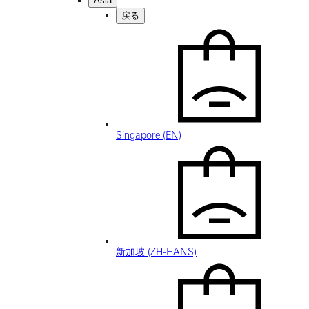
Asia
戻る
Singapore (EN)
新加坡 (ZH-HANS)