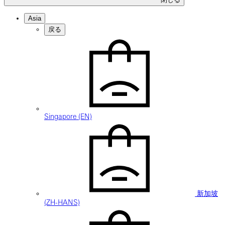
Asia
戻る
Singapore (EN)
新加坡
(ZH-HANS)