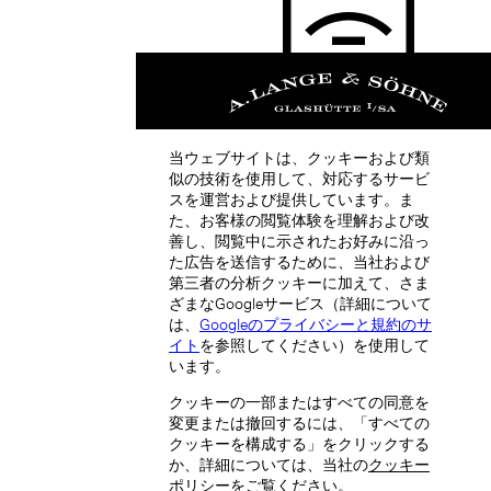
中国香港特别行政区 (ZH-HANS)
当ウェブサイトは、クッキーおよび類
似の技術を使用して、対応するサービ
スを運営および提供しています。ま
た、お客様の閲覧体験を理解および改
善し、閲覧中に示されたお好みに沿っ
た広告を送信するために、当社および
中國香港特別行政區 (ZH-HANT)
第三者の分析クッキーに加えて、さま
ざまなGoogleサービス（詳細について
は、
Googleのプライバシーと規約のサ
イト
を参照してください）を使用して
います。
クッキーの一部またはすべての同意を
変更または撤回するには、「すべての
クッキーを構成する」をクリックする
Japan (EN)
か、詳細については、当社の
クッキー
ポリシー
をご覧ください。