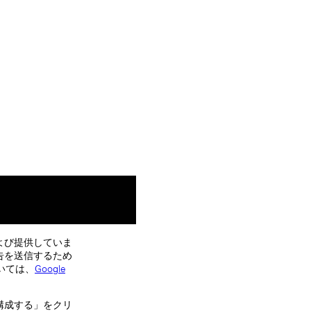
よび提供していま
告を送信するため
いては、
Google
構成する」をクリ