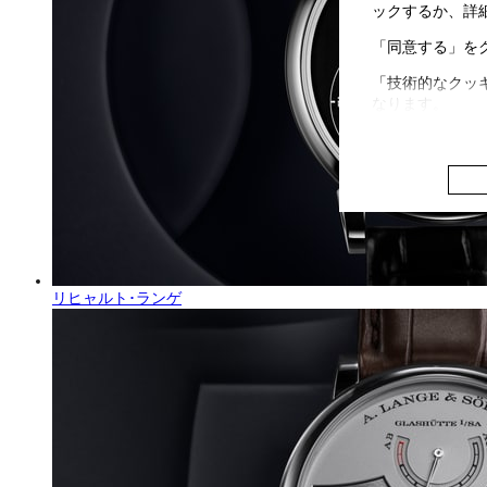
ックするか、詳
「同意する」を
「技術的なクッ
なります。
リヒャルト･ランゲ