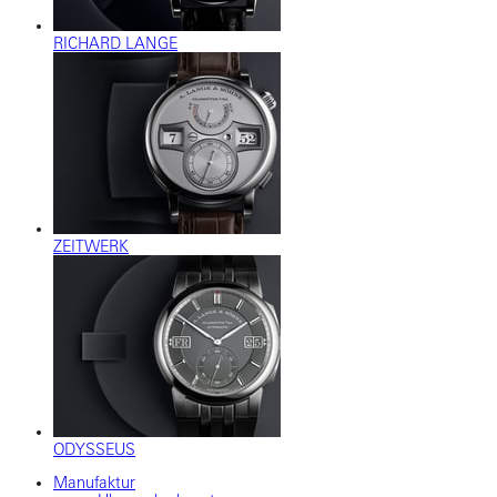
RICHARD LANGE
ZEITWERK
ODYSSEUS
Manufaktur