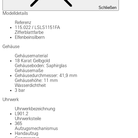
Schließen
Modelldetails
Referenz
115.022
/
LSLS1151FA
Zifferblattfarbe
Elfenbeinsilbern
Gehäuse
Gehäusematerial
18 Karat Gelbgold
Gehäuseboden: Saphirglas
Gehäusemaße
Gehäusedurchmesser: 41,9 mm
Gehäusehöhe: 11 mm
Wasserdichtheit
3 bar
Uhrwerk
Uhrwerkbezeichnung
L901.2
Uhrwerksteile
365
Aufzugsmechanismus
Handaufzug