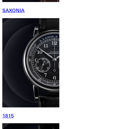
SAXONIA
1815