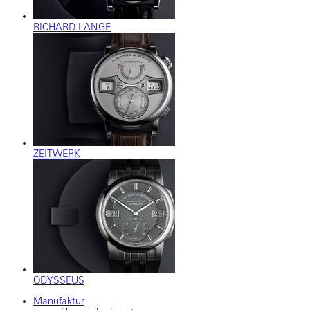
RICHARD LANGE
ZEITWERK
ODYSSEUS
Manufaktur