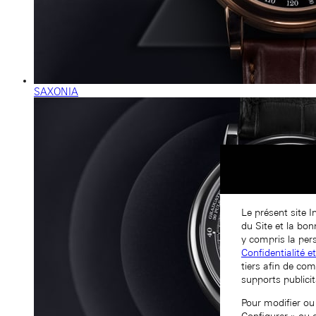
SAXONIA
Le présent site I
du Site et la bo
y compris la pers
Confidentialité e
tiers afin de com
supports publicit
Pour modifier ou