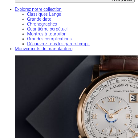
Explorez notre collection
Classiques Lange
Grande date
Chronographes
Quantième perpétuel
Montres à tourbillon
Grandes complications
Découvrez tous les garde-temps
Mouvements de manufacture