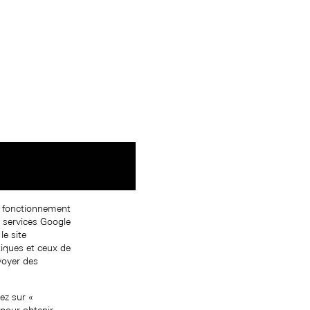
on fonctionnement
s services Google
le site
tiques et ceux de
nvoyer des
ez sur «