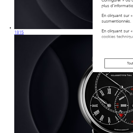
Configurer » ou 
plus d’informati
En cliquant sur 
susmentionnés.
En cliquant sur 
1815
cookies techniqu
Tou