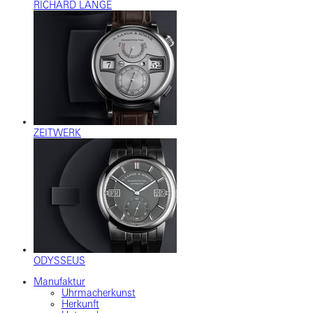
RICHARD LANGE
ZEITWERK
ODYSSEUS
Manufaktur
Uhrmacherkunst
Herkunft