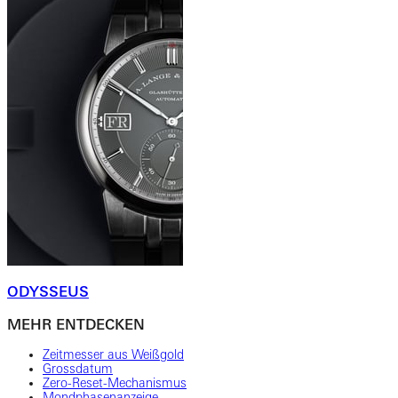
ODYSSEUS
MEHR ENTDECKEN
Zeitmesser aus Weißgold
Grossdatum
Zero-Reset-Mechanismus
Mondphasenanzeige