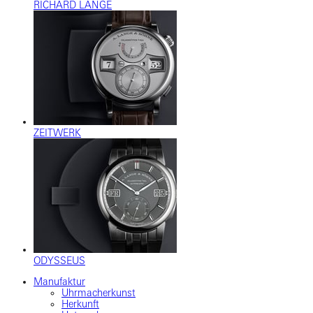
RICHARD LANGE
ZEITWERK
ODYSSEUS
Manufaktur
Uhrmacherkunst
Herkunft