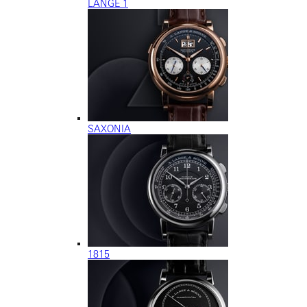
LANGE 1
SAXONIA
1815