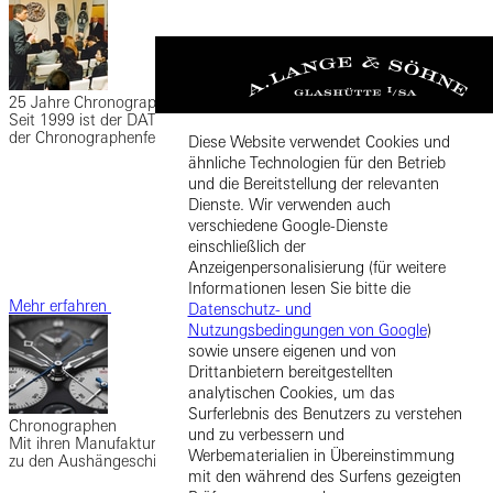
25 Jahre Chronographen-Geschichte
Seit 1999 ist der DATOGRAPH von Lange eine Referenz für die Kunst
der Chronographenfertigung. Ein Blick zurück auf seine Historie.
Diese Website verwendet Cookies und
ähnliche Technologien für den Betrieb
und die Bereitstellung der relevanten
Dienste. Wir verwenden auch
verschiedene Google-Dienste
einschließlich der
Anzeigenpersonalisierung (für weitere
Informationen lesen Sie bitte die
Mehr erfahren
Datenschutz- und
Nutzungsbedingungen von Google
)
sowie unsere eigenen und von
Drittanbietern bereitgestellten
analytischen Cookies, um das
Surferlebnis des Benutzers zu verstehen
Chronographen
und zu verbessern und
Mit ihren Manufaktur-Uhrwerken zählen Chronographen seit 1999
Werbematerialien in Übereinstimmung
zu den Aushängeschildern von A. Lange & Söhne.
mit den während des Surfens gezeigten