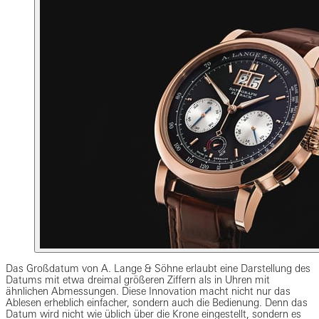
Das Großdatum von A. Lange & Söhne erlaubt eine Darstellung des
Datums mit etwa dreimal größeren Ziffern als in Uhren mit
ähnlichen Abmessungen. Diese Innovation macht nicht nur das
Ablesen erheblich einfacher, sondern auch die Bedienung. Denn das
Datum wird nicht wie üblich über die Krone eingestellt, sondern es