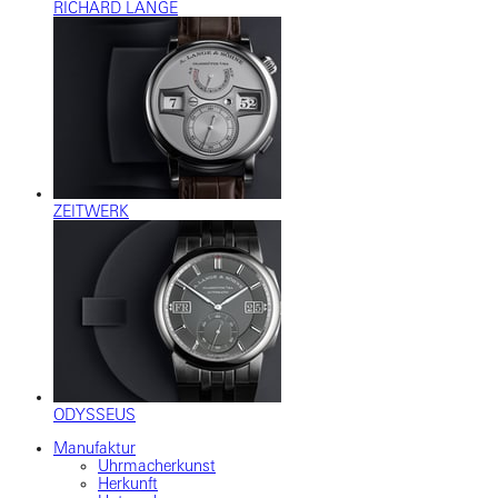
RICHARD LANGE
ZEITWERK
ODYSSEUS
Manufaktur
Uhrmacherkunst
Herkunft