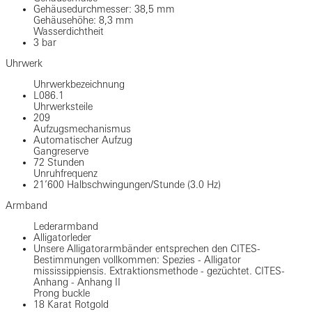
Gehäusedurchmesser: 38,5 mm
Gehäusehöhe: 8,3 mm
Wasserdichtheit
3 bar
Uhrwerk
Uhrwerkbezeichnung
L086.1
Uhrwerksteile
209
Aufzugsmechanismus
Automatischer Aufzug
Gangreserve
72 Stunden
Unruhfrequenz
21’600 Halbschwingungen/Stunde (3.0 Hz)
Armband
Lederarmband
Alligatorleder
Unsere Alligatorarmbänder entsprechen den CITES-
Bestimmungen vollkommen: Spezies - Alligator
mississippiensis. Extraktionsmethode - gezüchtet. CITES-
Anhang - Anhang II
Prong buckle
18 Karat Rotgold