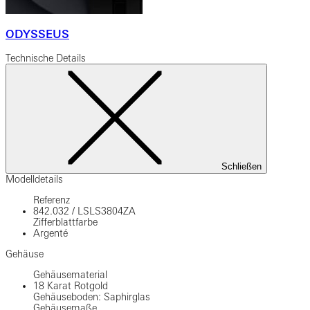
ODYSSEUS
Technische Details
Schließen
Modelldetails
Referenz
842.032
/
LSLS3804ZA
Zifferblattfarbe
Argenté
Gehäuse
Gehäusematerial
18 Karat Rotgold
Gehäuseboden: Saphirglas
Gehäusemaße