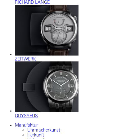
RICHARD LANGE
ZEITWERK
ODYSSEUS
Manufaktur
Uhrmacherkunst
Herkunft