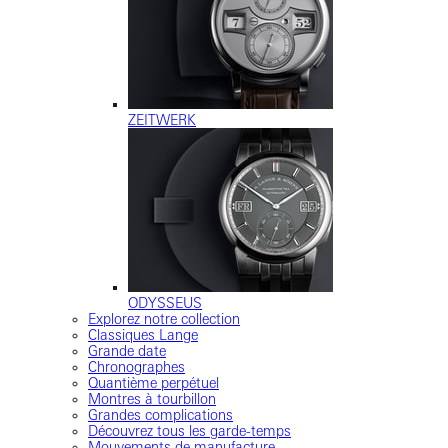
ZEITWERK
ODYSSEUS
Explorez notre collection
Classiques Lange
Grande date
Chronographes
Quantième perpétuel
Montres à tourbillon
Grandes complications
Découvrez tous les garde-temps
Mouvements de manufacture