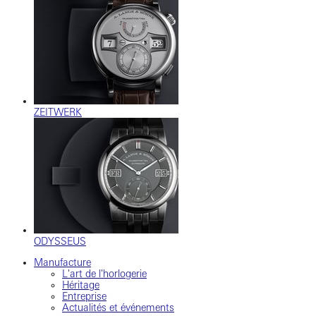
ZEITWERK
ODYSSEUS
Manufacture
L'art de l'horlogerie
Héritage
Entreprise
Actualités et événements