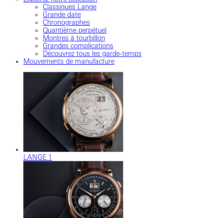
Classiques Lange
Grande date
Chronographes
Quantième perpétuel
Montres à tourbillon
Grandes complications
Découvrez tous les garde-temps
Mouvements de manufacture
LANGE 1