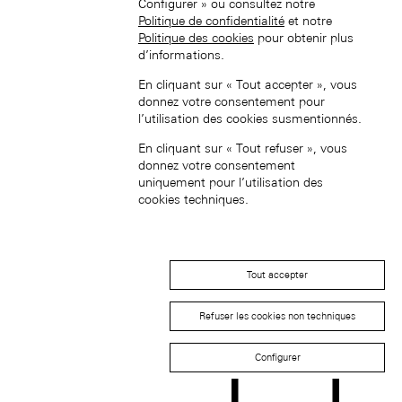
Configurer » ou consultez notre
Hong Kong SAR, China (EN)
Politique de confidentialité
et notre
Politique des cookies
pour obtenir plus
d’informations.
En cliquant sur « Tout accepter », vous
donnez votre consentement pour
l’utilisation des cookies susmentionnés.
En cliquant sur « Tout refuser », vous
中国香港特别行政区 (ZH-HANS)
donnez votre consentement
uniquement pour l’utilisation des
cookies techniques.
Tout accepter
中國香港特別行政區 (ZH-HANT)
Refuser les cookies non techniques
Configurer