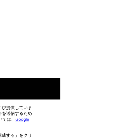
よび提供していま
告を送信するため
いては、
Google
構成する」をクリ