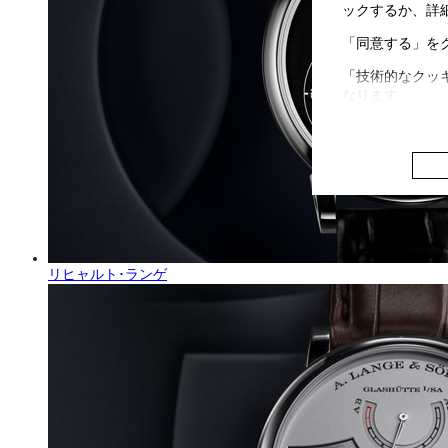
ックするか、詳
「同意する」を
「技術的なクッ
なります。
リヒャルト･ランゲ