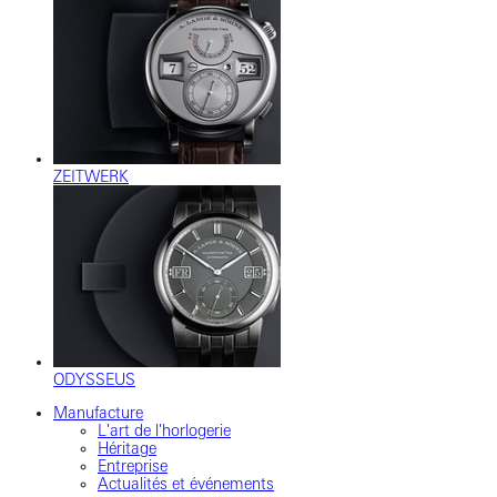
ZEITWERK
ODYSSEUS
Manufacture
L'art de l'horlogerie
Héritage
Entreprise
Actualités et événements