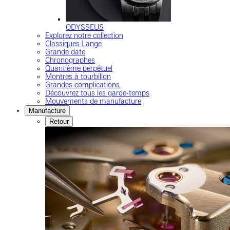
ODYSSEUS
Explorez notre collection
Classiques Lange
Grande date
Chronographes
Quantième perpétuel
Montres à tourbillon
Grandes complications
Découvrez tous les garde-temps
Mouvements de manufacture
Manufacture
Retour