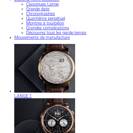
Classiques Lange
Grande date
Chronographes
Quantième perpétuel
Montres à tourbillon
Grandes complications
Découvrez tous les garde-temps
Mouvements de manufacture
LANGE 1