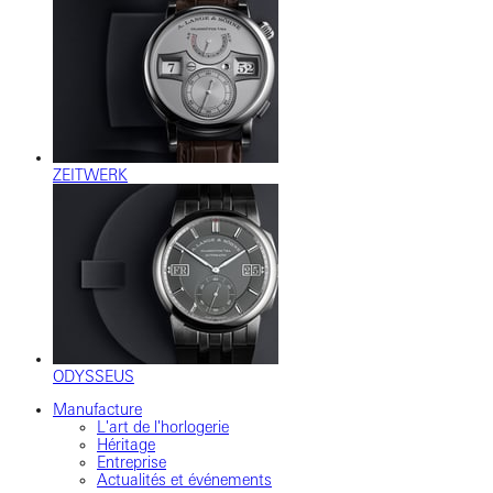
ZEITWERK
ODYSSEUS
Manufacture
L'art de l'horlogerie
Héritage
Entreprise
Actualités et événements