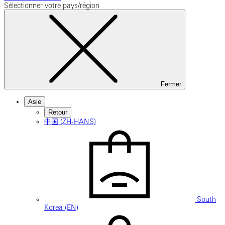
Sélectionner votre pays/région
Fermer
Asie
Retour
中国 (ZH-HANS)
South
Korea (EN)