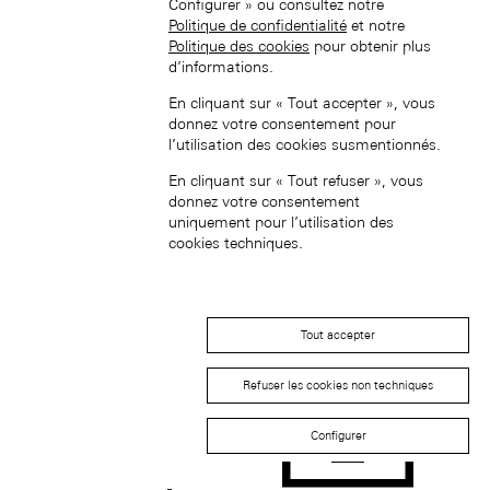
Configurer » ou consultez notre
Politique de confidentialité
et notre
Politique des cookies
pour obtenir plus
d’informations.
日本 (JA)
Macau SAR, China (EN)
En cliquant sur « Tout accepter », vous
中国澳门特别行政区 (ZH-HANS)
donnez votre consentement pour
中國澳門特別行政區 (ZH-HANT)
l’utilisation des cookies susmentionnés.
En cliquant sur « Tout refuser », vous
donnez votre consentement
uniquement pour l’utilisation des
cookies techniques.
Singapore (EN)
Tout accepter
Refuser les cookies non techniques
Configurer