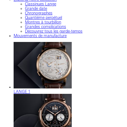
Classiques Lange
Grande date
Chronographes
Quantième perpétuel
Montres à tourbillon
Grandes complications
Découvrez tous les garde-temps
Mouvements de manufacture
LANGE 1