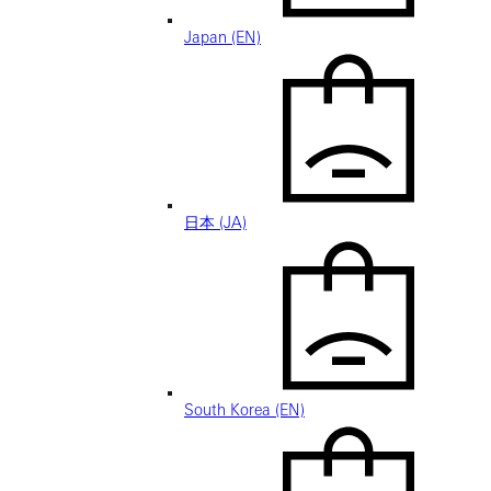
Japan (EN)
日本 (JA)
South Korea (EN)