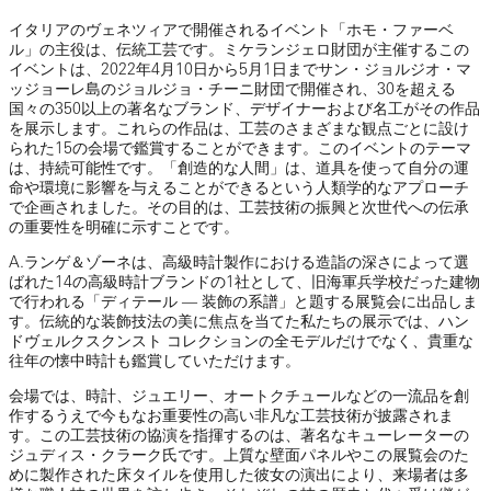
イタリアのヴェネツィアで開催されるイベント「ホモ・ファーベ
ル」の主役は、伝統工芸です。ミケランジェロ財団が主催するこの
イベントは、2022年4月10日から5月1日までサン・ジョルジオ・マ
ッジョーレ島のジョルジョ・チーニ財団で開催され、30を超える
国々の350以上の著名なブランド、デザイナーおよび名工がその作品
を展示します。これらの作品は、工芸のさまざまな観点ごとに設け
られた15の会場で鑑賞することができます。このイベントのテーマ
は、持続可能性です。「創造的な人間」は、道具を使って自分の運
命や環境に影響を与えることができるという人類学的なアプローチ
で企画されました。その目的は、工芸技術の振興と次世代への伝承
の重要性を明確に示すことです。
A.ランゲ＆ゾーネは、高級時計製作における造詣の深さによって選
ばれた14の高級時計ブランドの1社として、旧海軍兵学校だった建物
で行われる「ディテール ― 装飾の系譜」と題する展覧会に出品しま
す。伝統的な装飾技法の美に焦点を当てた私たちの展示では、ハン
ドヴェルクスクンスト コレクションの全モデルだけでなく、貴重な
往年の懐中時計も鑑賞していただけます。
会場では、時計、ジュエリー、オートクチュールなどの一流品を創
作するうえで今もなお重要性の高い非凡な工芸技術が披露されま
す。この工芸技術の協演を指揮するのは、著名なキューレーターの
ジュディス・クラーク氏です。上質な壁面パネルやこの展覧会のた
めに製作された床タイルを使用した彼女の演出により、来場者は多