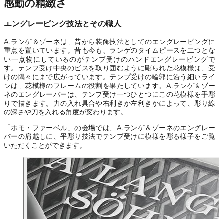
感動の精緻さ
エングレービング技法とその職人
A.ランゲ＆ゾーネは、昔から装飾技法としてのエングレービングに
重点を置いています。昔も今も、ランゲのタイムピースを二つとな
い一点物にしているのがテンプ受けのハンドエングレービングで
す。テンプ受け中央のビスを取り囲むように彫られた花模様は、受
けの隅々にまで広がっています。テンプ受けの輪郭に沿う細いライ
ンは、花模様のフレームの役割を果たしています。A.ランゲ＆ゾー
ネのエングレーバーは、テンプ受け一つひとつにこの花模様を手彫
りで描きます。力の入れ具合や右利きか左利きかによって、彫り線
の深さや刀を入れる角度が変わります。
「ホモ・ファーベル」の会場では、A.ランゲ＆ゾーネのエングレー
バーの肩越しに、平彫り技法でテンプ受けに模様を彫る様子をご覧
いただくことができます。