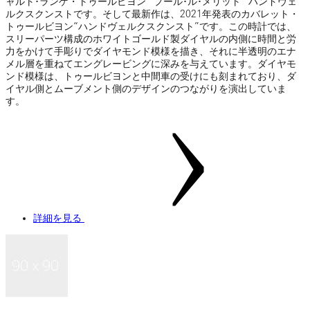
ャルト･ランゲ・トゥールビヨン “プール･ル･メリット” ハンドヴェ
ルクスクンストです。そして最新作は、2021年発表のカバレット・
トゥールビヨン“ハンドヴェルクスクンスト”です。この時計では、
スリーパーツ構成のホワイトゴールド製ダイヤルの内側に時間と労
力をかけて手彫りでダイヤモンド模様を描き、それに半透明のエナ
メル層を重ねてエングレービングに深みを与えています。ダイヤモ
ンド模様は、トゥールビヨンと中間車の受けにも刻まれており、ダ
イヤル側とムーブメント側のデザインのつながりを演出していま
す。
詳細を見る