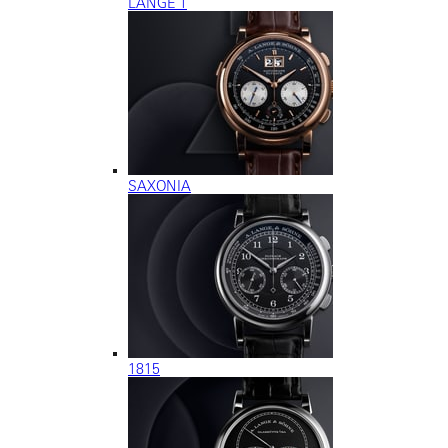
LANGE 1
SAXONIA
1815