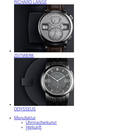
RICHARD LANGE
ZEITWERK
ODYSSEUS
Manufaktur
Uhrmacherkunst
Herkunft