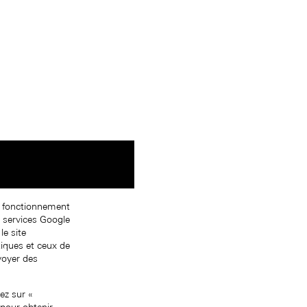
on fonctionnement
s services Google
le site
tiques et ceux de
nvoyer des
ez sur «