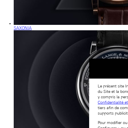
SAXONIA
Le présent site I
du Site et la bo
y compris la pers
Confidentialité e
tiers afin de com
supports publicit
Pour modifier ou