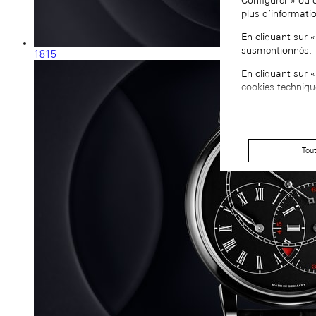
Configurer » ou 
plus d’informati
En cliquant sur 
susmentionnés.
1815
En cliquant sur 
cookies techniqu
Tou