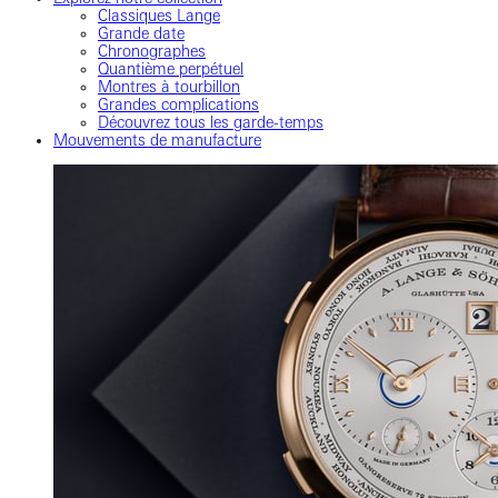
Classiques Lange
Grande date
Chronographes
Quantième perpétuel
Montres à tourbillon
Grandes complications
Découvrez tous les garde-temps
Mouvements de manufacture