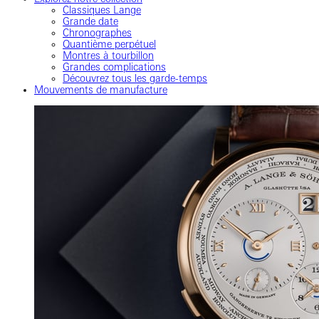
Classiques Lange
Grande date
Chronographes
Quantième perpétuel
Montres à tourbillon
Grandes complications
Découvrez tous les garde-temps
Mouvements de manufacture