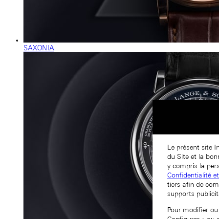
SAXONIA
Le présent site I
du Site et la bo
y compris la pers
Confidentialité e
tiers afin de com
supports publicit
Pour modifier ou