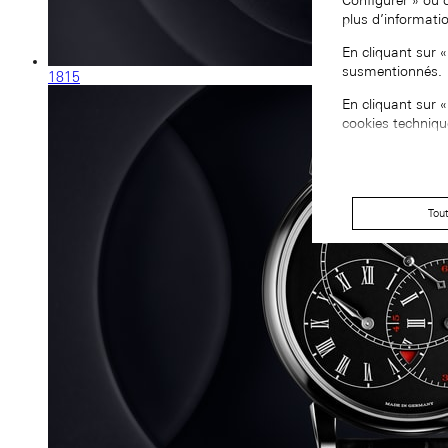
Configurer » ou 
plus d’informati
En cliquant sur 
susmentionnés.
1815
En cliquant sur 
cookies techniqu
Tou