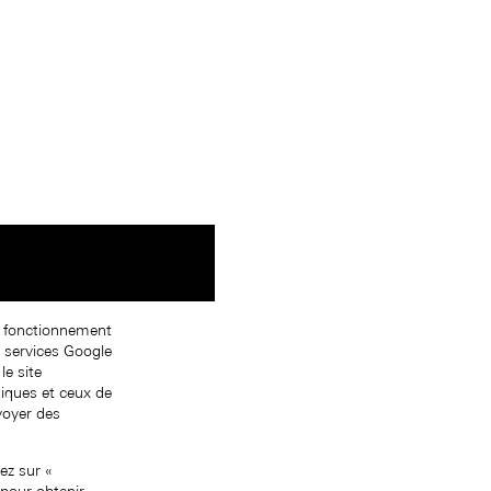
on fonctionnement
s services Google
le site
tiques et ceux de
nvoyer des
ez sur «