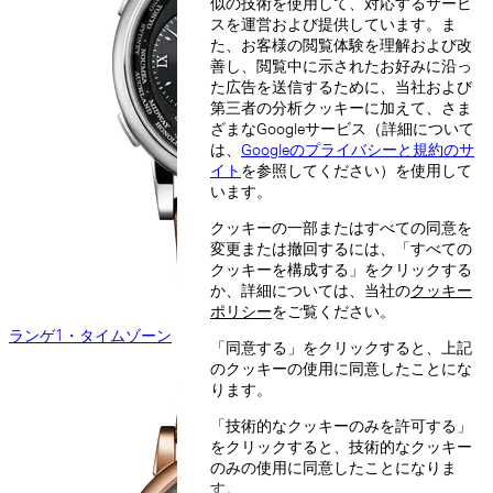
似の技術を使用して、対応するサービ
スを運営および提供しています。ま
た、お客様の閲覧体験を理解および改
善し、閲覧中に示されたお好みに沿っ
た広告を送信するために、当社および
第三者の分析クッキーに加えて、さま
ざまなGoogleサービス（詳細について
は、
Googleのプライバシーと規約のサ
イト
を参照してください）を使用して
います。
クッキーの一部またはすべての同意を
変更または撤回するには、「すべての
クッキーを構成する」をクリックする
か、詳細については、当社の
クッキー
ポリシー
をご覧ください。
ランゲ1・タイムゾーン
「同意する」をクリックすると、上記
のクッキーの使用に同意したことにな
ります。
「技術的なクッキーのみを許可する」
をクリックすると、技術的なクッキー
のみの使用に同意したことになりま
す。