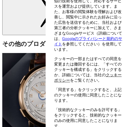
似の技術を使用して、対応するサービ
スを運営および提供しています。ま
た、お客様の閲覧体験を理解および改
善し、閲覧中に示されたお好みに沿っ
た広告を送信するために、当社および
第三者の分析クッキーに加えて、さま
Button.nextSlide
ざまなGoogleサービス（詳細について
は、
Googleのプライバシーと規約のサ
その他のプロダクトファミリー
イト
を参照してください）を使用して
います。
クッキーの一部またはすべての同意を
変更または撤回するには、「すべての
クッキーを構成する」をクリックする
か、詳細については、当社の
クッキー
ポリシー
をご覧ください。
「同意する」をクリックすると、上記
のクッキーの使用に同意したことにな
ります。
「技術的なクッキーのみを許可する」
をクリックすると、技術的なクッキー
のみの使用に同意したことになりま
す。