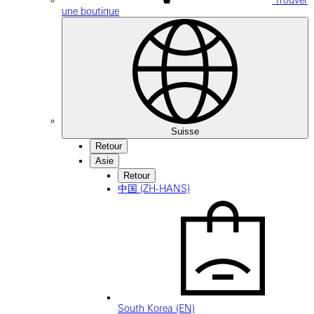
Trouver
une boutique
Suisse
Retour
Asie
Retour
中国 (ZH-HANS)
South Korea (EN)