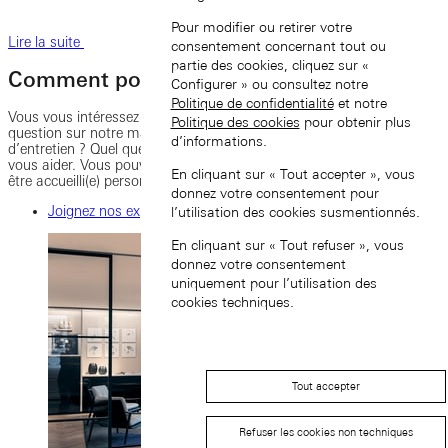
Pour modifier ou retirer votre
Lire la suite
consentement concernant tout ou
partie des cookies, cliquez sur «
Comment pouvons-nous vous aider ?
Configurer » ou consultez notre
Politique de confidentialité
et notre
Vous vous intéressez à l’un de nos modèles ? Vous avez une
Politique des cookies
pour obtenir plus
question sur notre manufacture ? Vous souhaitez faire une demande
d’informations.
d’entretien ? Quel que soit votre besoin, nous serons heureux de
vous aider. Vous pouvez nous joindre par téléphone et e-mail, ou
En cliquant sur « Tout accepter », vous
être accueilli(e) personnellement dans l’une de nos boutiques.
donnez votre consentement pour
Joignez nos experts
l’utilisation des cookies susmentionnés.
En cliquant sur « Tout refuser », vous
donnez votre consentement
uniquement pour l’utilisation des
cookies techniques.
Tout accepter
Refuser les cookies non techniques