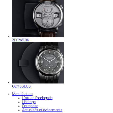
ZEITWERK
ODYSSEUS
Manufacture
L'art de l'horlogerie
Héritage
Entreprise
Actualités et événements