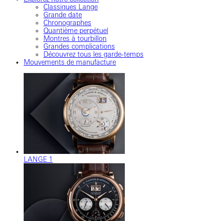
Classiques Lange
Grande date
Chronographes
Quantième perpétuel
Montres à tourbillon
Grandes complications
Découvrez tous les garde-temps
Mouvements de manufacture
LANGE 1