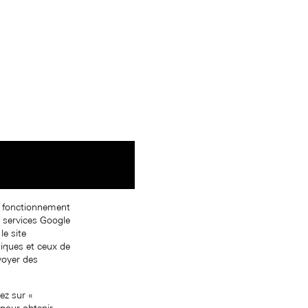
on fonctionnement
s services Google
le site
tiques et ceux de
nvoyer des
ez sur «