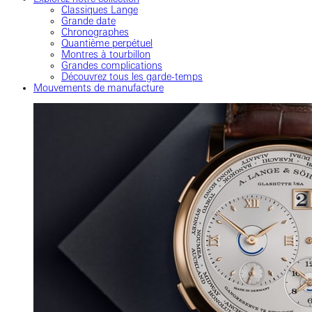
Classiques Lange
Grande date
Chronographes
Quantième perpétuel
Montres à tourbillon
Grandes complications
Découvrez tous les garde-temps
Mouvements de manufacture