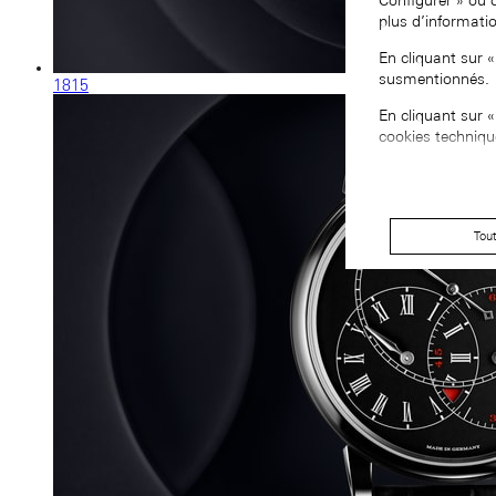
Configurer » ou 
plus d’informati
En cliquant sur 
susmentionnés.
1815
En cliquant sur 
cookies techniqu
Tou