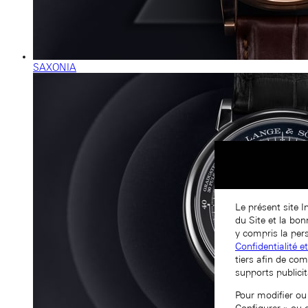
SAXONIA
Le présent site I
du Site et la bo
y compris la pers
Confidentialité e
tiers afin de com
supports publicit
Pour modifier ou