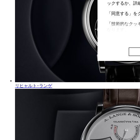
ックするか、詳
「同意する」を
「技術的なクッ
なります。
リヒャルト･ランゲ