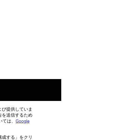
よび提供していま
告を送信するため
いては、
Google
構成する」をクリ