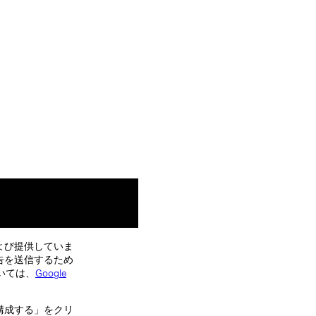
よび提供していま
告を送信するため
いては、
Google
構成する」をクリ