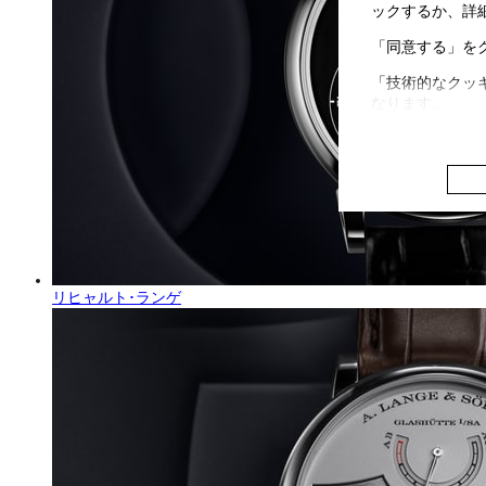
ックするか、詳
「同意する」を
「技術的なクッ
なります。
リヒャルト･ランゲ