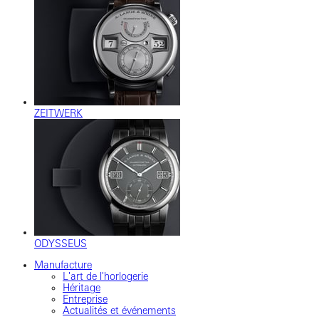
ZEITWERK
ODYSSEUS
Manufacture
L'art de l'horlogerie
Héritage
Entreprise
Actualités et événements