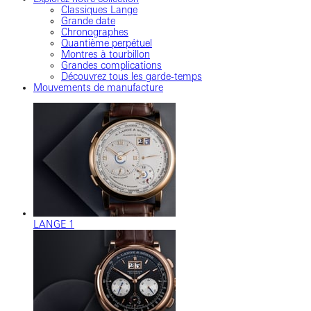
Classiques Lange
Grande date
Chronographes
Quantième perpétuel
Montres à tourbillon
Grandes complications
Découvrez tous les garde-temps
Mouvements de manufacture
LANGE 1