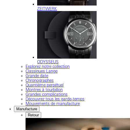
ZEITWERK
ODYSSEUS
Explorez notre collection
Classiques Lange
Grande date
Chronographes
Quantième perpétuel
Montres à tourbillon
Grandes complications
Découvrez tous les garde-temps
Mouvements de manufacture
Manufacture
Retour