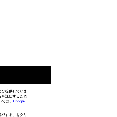
よび提供していま
告を送信するため
いては、
Google
構成する」をクリ