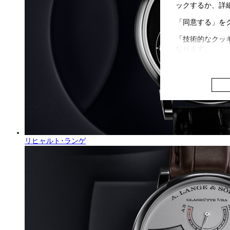
ックするか、詳
「同意する」を
「技術的なクッ
なります。
リヒャルト･ランゲ